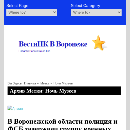
Select Page:
Select Category:
Вы Здесь:
Главная
»
Метка »
Ночь Музеев
Архив Метки: Ночь Музеев
В Воронежской области полиция и
ФСБ задержали группу военных,