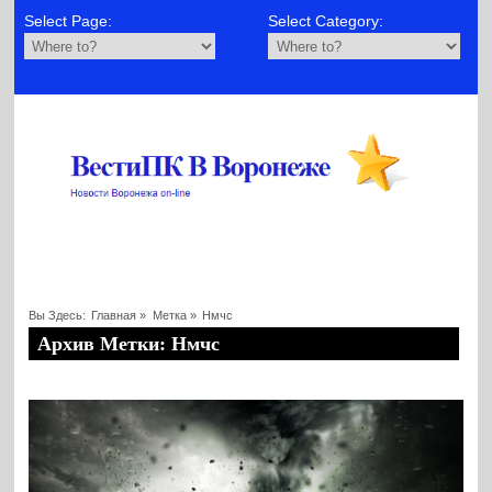
Select Page:
Select Category:
Вы Здесь:
Главная
»
Метка »
Нмчс
Архив Метки: Нмчс