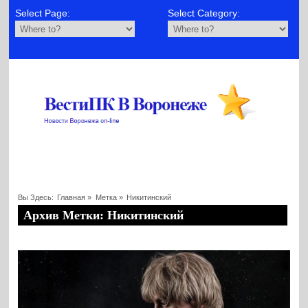
Select Page:
Select Category:
Вы Здесь:
Главная
»
Метка »
Никитинский
Архив Метки: Никитинский