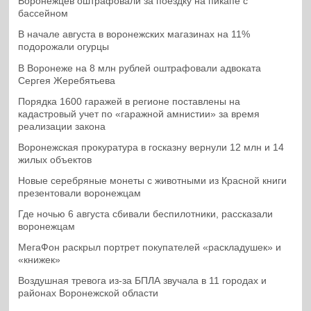
Воронежцев оштрафовали за поездку на пикапе с
бассейном
В начале августа в воронежских магазинах на 11%
подорожали огурцы
В Воронеже на 8 млн рублей оштрафовали адвоката
Сергея Жеребятьева
Порядка 1600 гаражей в регионе поставлены на
кадастровый учет по «гаражной амнистии» за время
реализации закона
Воронежская прокуратура в госказну вернули 12 млн и 14
жилых объектов
Новые серебряные монеты с животными из Красной книги
презентовали воронежцам
Где ночью 6 августа сбивали беспилотники, рассказали
воронежцам
МегаФон раскрыл портрет покупателей «раскладушек» и
«книжек»
Воздушная тревога из-за БПЛА звучала в 11 городах и
районах Воронежской области