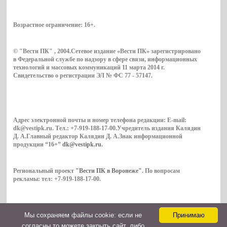
Возрастное ограничение:
16+
.
© "Вести ПК" , 2004.Сетевое издание «Вести ПК» зарегистрировано
в Федеральной службе по надзору в сфере связи, информационных
технологий и массовых коммуникаций 11 марта 2014 г.
Свидетельство о регистрации ЭЛ № ФС 77 - 57147.
Адрес электронной почты и номер телефона редакции: E-mail:
dk@vestipk.ru. Тел.: +7-919-188-17-00.Учредитель издания Калядин
Д. А.Главный редактор Калядин Д. А.Знак информационной
продукции “16+”
dk@vestipk.ru
.
Региональный проект
"Вести ПК в Воронеже"
. По вопросам
рекламы: тел: +7-919-188-17-00.
Мы cохраняем файлы cookie: если не
Принимаю
Copyright © 2026. ВестиПК в Воронеже
согласны то можете закрыть сайт, либо