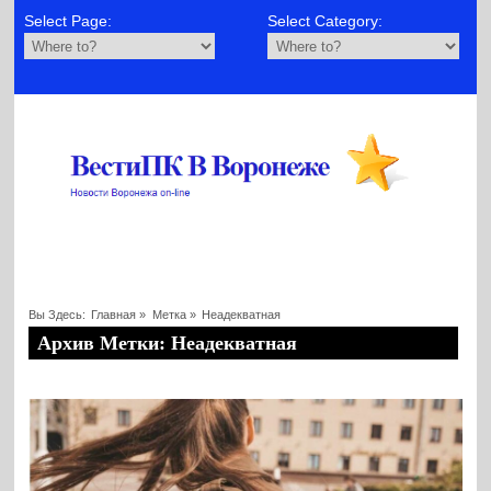
Select Page:
Select Category:
Вы Здесь:
Главная
»
Метка »
Неадекватная
Архив Метки: Неадекватная