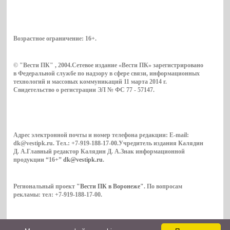
Возрастное ограничение:
16+
.
© "Вести ПК" , 2004.Сетевое издание «Вести ПК» зарегистрировано
в Федеральной службе по надзору в сфере связи, информационных
технологий и массовых коммуникаций 11 марта 2014 г.
Свидетельство о регистрации ЭЛ № ФС 77 - 57147.
Адрес электронной почты и номер телефона редакции: E-mail:
dk@vestipk.ru. Тел.: +7-919-188-17-00.Учредитель издания Калядин
Д. А.Главный редактор Калядин Д. А.Знак информационной
продукции “16+”
dk@vestipk.ru
.
Региональный проект
"Вести ПК в Воронеже"
. По вопросам
рекламы: тел: +7-919-188-17-00.