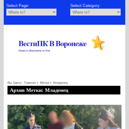
Select Page:
Select Category:
Вы Здесь:
Главная
»
Метка »
Младенец
Архив Метки: Младенец