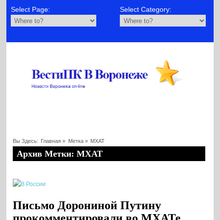
Select Page:
Select Category:
Вы Здесь:
Главная
»
Метка »
МХАТ
Архив Метки: МХАТ
Письмо Дорониной Путину
прокомментировали во МХАТе