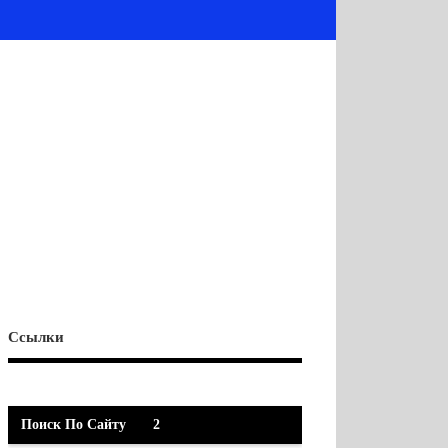
Ссылки
Поиск По Сайту
2