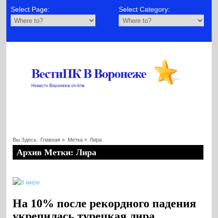
Select Page:
Select Category:
Вы Здесь:
Главная
»
Метка »
Лира
Архив Метки: Лира
На 10% после рекордного падения
укрепилась турецкая лира