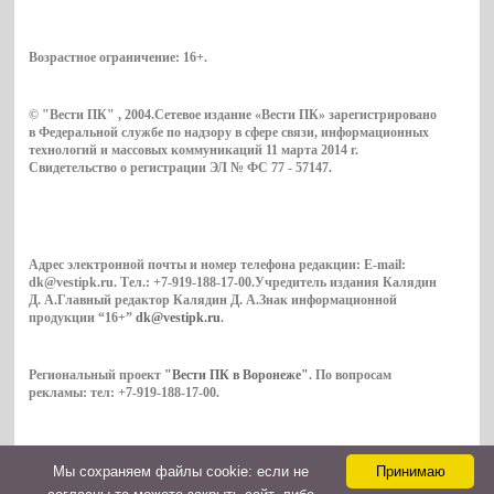
Возрастное ограничение:
16+
.
© "Вести ПК" , 2004.Сетевое издание «Вести ПК» зарегистрировано
в Федеральной службе по надзору в сфере связи, информационных
технологий и массовых коммуникаций 11 марта 2014 г.
Свидетельство о регистрации ЭЛ № ФС 77 - 57147.
Адрес электронной почты и номер телефона редакции: E-mail:
dk@vestipk.ru. Тел.: +7-919-188-17-00.Учредитель издания Калядин
Д. А.Главный редактор Калядин Д. А.Знак информационной
продукции “16+”
dk@vestipk.ru
.
Региональный проект
"Вести ПК в Воронеже"
. По вопросам
рекламы: тел: +7-919-188-17-00.
Мы cохраняем файлы cookie: если не
Принимаю
Copyright © 2026. ВестиПК в Воронеже