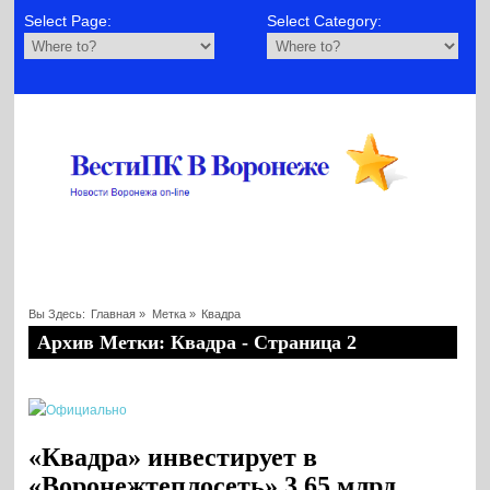
Select Page:
Select Category:
Вы Здесь:
Главная
»
Метка »
Квадра
Архив Метки: Квадра - Страница 2
«Квадра» инвестирует в
«Воронежтеплосеть» 3,65 млрд