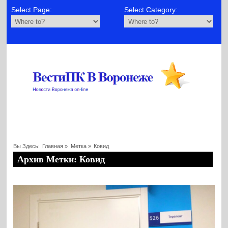
Select Page:
Select Category:
Вы Здесь:
Главная
»
Метка »
Ковид
Архив Метки: Ковид