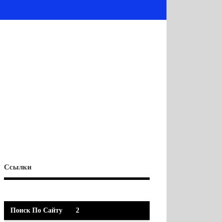
Ссылки
Поиск По Сайту
2