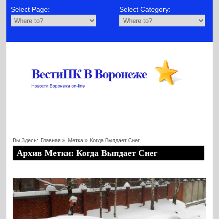
Select Page:
Select Category:
Вы Здесь:
Главная
»
Метка »
Когда Выпдает Снег
Архив Метки: Когда Выпдает Снег