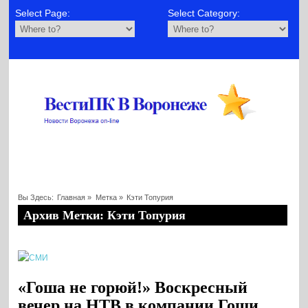
Select Page:
Select Category:
Вы Здесь:
Главная
»
Метка »
Кэти Топурия
Архив Метки: Кэти Топурия
«Гоша не горюй!» Воскресный
вечер на НТВ в компании Гоши