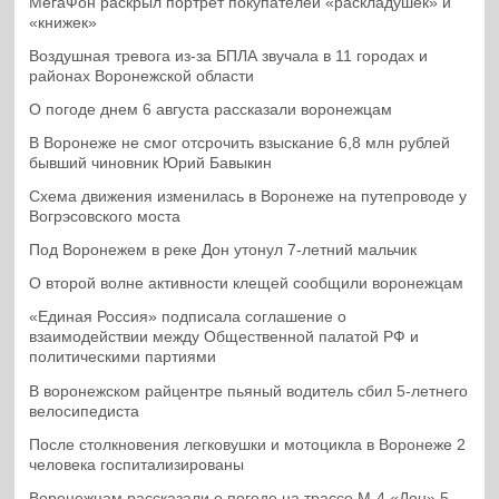
МегаФон раскрыл портрет покупателей «раскладушек» и
«книжек»
Воздушная тревога из-за БПЛА звучала в 11 городах и
районах Воронежской области
О погоде днем 6 августа рассказали воронежцам
В Воронеже не смог отсрочить взыскание 6,8 млн рублей
бывший чиновник Юрий Бавыкин
Схема движения изменилась в Воронеже на путепроводе у
Вогрэсовского моста
Под Воронежем в реке Дон утонул 7-летний мальчик
О второй волне активности клещей сообщили воронежцам
«Единая Россия» подписала соглашение о
взаимодействии между Общественной палатой РФ и
политическими партиями
В воронежском райцентре пьяный водитель сбил 5-летнего
велосипедиста
После столкновения легковушки и мотоцикла в Воронеже 2
человека госпитализированы
Воронежцам рассказали о погоде на трассе М-4 «Дон» 5