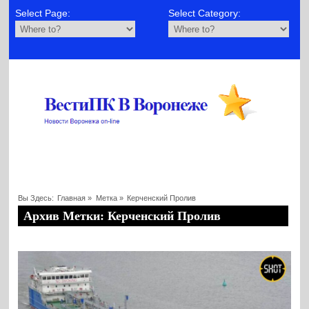
Select Page:
Select Category:
Вы Здесь:
Главная
»
Метка »
Керченский Пролив
Архив Метки: Керченский Пролив