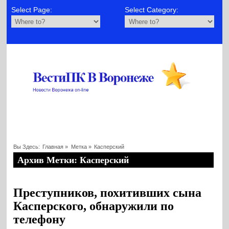
Select Page:
Select Category:
Вы Здесь:
Главная
»
Метка »
Касперский
Архив Метки: Касперский
Преступников, похитивших сына
Касперского, обнаружили по
телефону