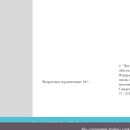
© "Вес
«Вести
Федера
связи,
Возрастное ограничение:
16+
.
массов
Свидет
77 - 57
Copyright © 2026. ВестиПК в Воронеже
Мы cохраняем файлы cookie