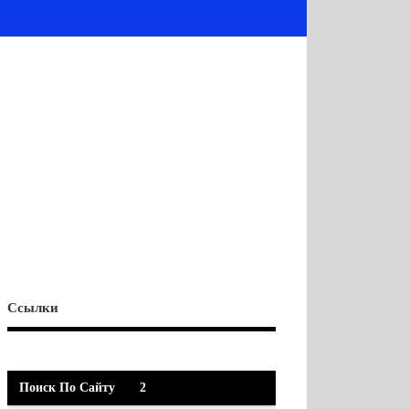
Ссылки
Поиск По Сайту
2