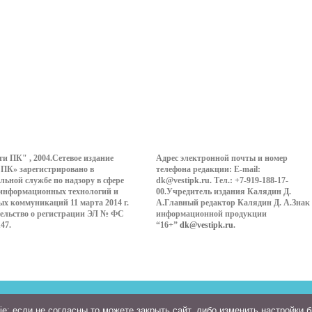
ти ПК" , 2004.Сетевое издание
Адрес электронной почты и номер
 ПК» зарегистрировано в
телефона редакции: E-mail:
льной службе по надзору в сфере
dk@vestipk.ru. Тел.: +7-919-188-17-
 информационных технологий и
00.Учредитель издания Калядин Д.
ых коммуникаций 11 марта 2014 г.
А.Главный редактор Калядин Д. А.Знак
ельство о регистрации ЭЛ № ФС
информационной продукции
147.
“16+”
dk@vestipk.ru
.
: если не согласны то можете закрыть сайт, либо изменить настройки 