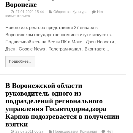
Воронеже
27.01.2021 15:44
Общество. Культура
Нет
комментариев
Нового и.о. ректора представили 27 января в
Воронежском государственном институте искусств.
Подписывайтесь на Вести ПК в Макс , Дзен.Новости ,
Дзен , Google News , Телеграм-канал , Вконтакте...
Подробнее...
В Воронежской области
руководитель одного из
подразделений регионального
управления Госавтодорнадзора
Карпов подозревается в получении
взятки
28.07.2011 00:27
Происшествия. Криминал
Нет