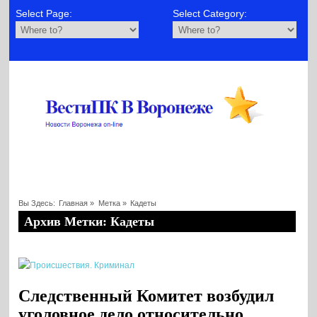
Select Page:
Select Category:
Вы Здесь:
Главная
»
Метка »
Кадеты
Архив Метки: Кадеты
Следственный Комитет возбудил
уголовное дело относительно