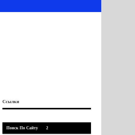
Ссылки
Поиск По Сайту
2