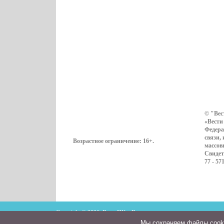
© "Вес
«Вести
Федера
связи,
Возрастное ограничение:
16+
.
массов
Свидет
77 - 57
Copyright © 2026. ВестиПК в Воронеже
Мы cохраняем файлы cookie