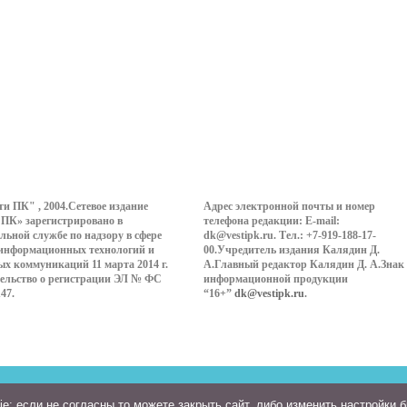
ти ПК" , 2004.Сетевое издание
Адрес электронной почты и номер
 ПК» зарегистрировано в
телефона редакции: E-mail:
льной службе по надзору в сфере
dk@vestipk.ru. Тел.: +7-919-188-17-
 информационных технологий и
00.Учредитель издания Калядин Д.
ых коммуникаций 11 марта 2014 г.
А.Главный редактор Калядин Д. А.Знак
ельство о регистрации ЭЛ № ФС
информационной продукции
147.
“16+”
dk@vestipk.ru
.
: если не согласны то можете закрыть сайт, либо изменить настройки 