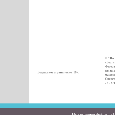
© "Вес
«Вести
Федера
связи,
Возрастное ограничение:
16+
.
массов
Свидет
77 - 57
Copyright © 2026. ВестиПК в Воронеже
Мы cохраняем файлы cookie