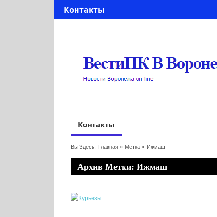
Контакты
Контакты
Вы Здесь:
Главная
»
Метка »
Ижмаш
Архив Метки: Ижмаш