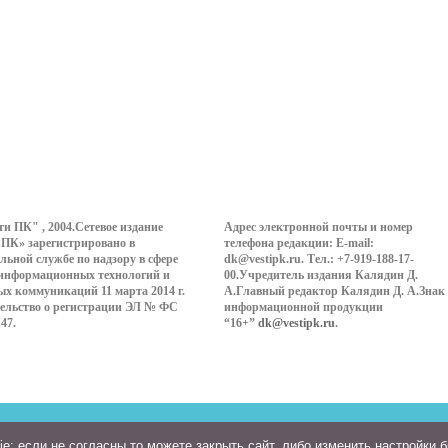
ти ПК" , 2004.Сетевое издание
Адрес электронной почты и номер
 ПК» зарегистрировано в
телефона редакции: E-mail:
льной службе по надзору в сфере
dk@vestipk.ru. Тел.: +7-919-188-17-
 информационных технологий и
00.Учредитель издания Калядин Д.
ых коммуникаций 11 марта 2014 г.
А.Главный редактор Калядин Д. А.Знак
ельство о регистрации ЭЛ № ФС
информационной продукции
147.
“16+”
dk@vestipk.ru
.
: если не согласны то можете закрыть сайт, либо изменить настройки 