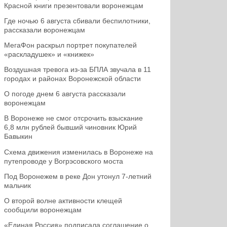
Красной книги презентовали воронежцам
Где ночью 6 августа сбивали беспилотники,
рассказали воронежцам
МегаФон раскрыл портрет покупателей
«раскладушек» и «книжек»
Воздушная тревога из-за БПЛА звучала в 11
городах и районах Воронежской области
О погоде днем 6 августа рассказали
воронежцам
В Воронеже не смог отсрочить взыскание
6,8 млн рублей бывший чиновник Юрий
Бавыкин
Схема движения изменилась в Воронеже на
путепроводе у Вогрэсовского моста
Под Воронежем в реке Дон утонул 7-летний
мальчик
О второй волне активности клещей
сообщили воронежцам
«Единая Россия» подписала соглашение о