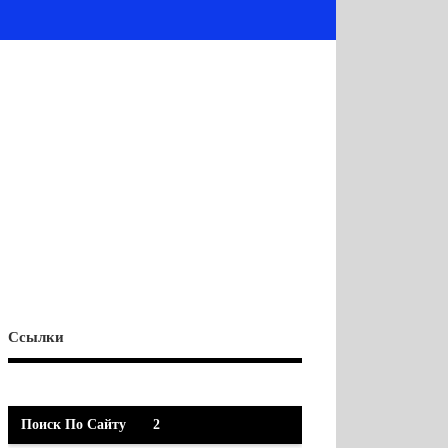
Ссылки
Поиск По Сайту
2