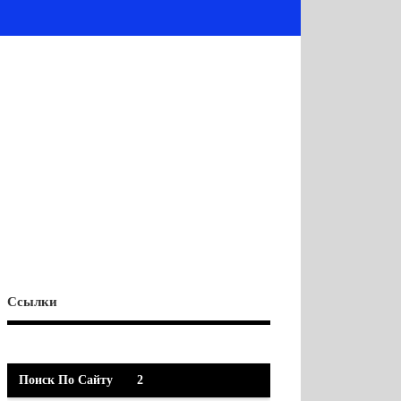
Ссылки
Поиск По Сайту
2