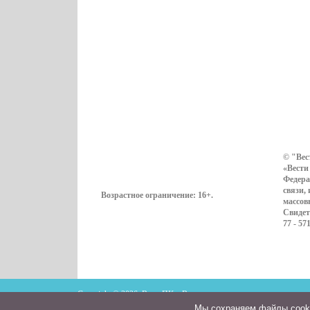
© "Вес
«Вести
Федера
связи,
Возрастное ограничение:
16+
.
массов
Свидет
77 - 57
Copyright © 2026. ВестиПК в Воронеже
Мы cохраняем файлы cookie