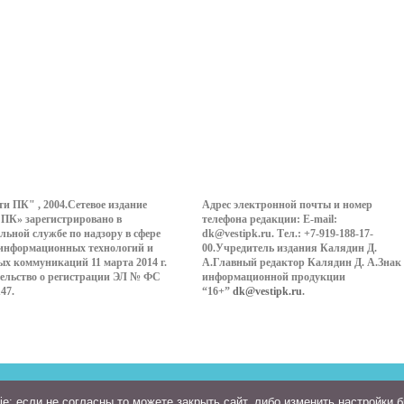
ти ПК" , 2004.Сетевое издание
Адрес электронной почты и номер
 ПК» зарегистрировано в
телефона редакции: E-mail:
льной службе по надзору в сфере
dk@vestipk.ru. Тел.: +7-919-188-17-
 информационных технологий и
00.Учредитель издания Калядин Д.
ых коммуникаций 11 марта 2014 г.
А.Главный редактор Калядин Д. А.Знак
ельство о регистрации ЭЛ № ФС
информационной продукции
147.
“16+”
dk@vestipk.ru
.
: если не согласны то можете закрыть сайт, либо изменить настройки 