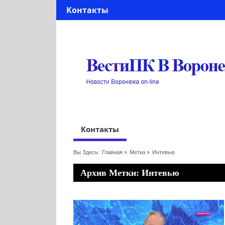
Контакты
Контакты
Вы Здесь:
Главная
»
Метка »
Интевью
Архив Метки: Интевью