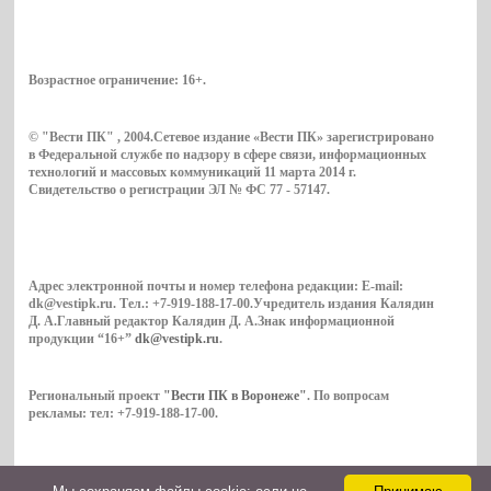
Возрастное ограничение:
16+
.
© "Вести ПК" , 2004.Сетевое издание «Вести ПК» зарегистрировано
в Федеральной службе по надзору в сфере связи, информационных
технологий и массовых коммуникаций 11 марта 2014 г.
Свидетельство о регистрации ЭЛ № ФС 77 - 57147.
Адрес электронной почты и номер телефона редакции: E-mail:
dk@vestipk.ru. Тел.: +7-919-188-17-00.Учредитель издания Калядин
Д. А.Главный редактор Калядин Д. А.Знак информационной
продукции “16+”
dk@vestipk.ru
.
Региональный проект
"Вести ПК в Воронеже"
. По вопросам
рекламы: тел: +7-919-188-17-00.