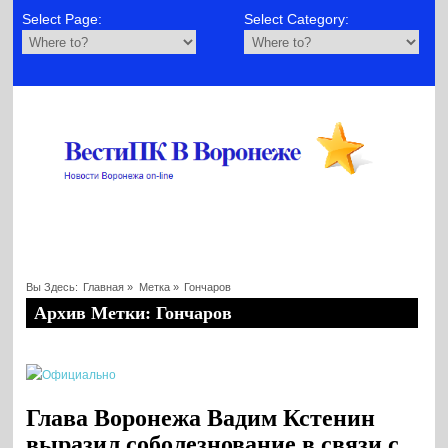
Select Page:
Select Category:
Вы Здесь:
Главная
»
Метка »
Гончаров
Архив Метки: Гончаров
Глава Воронежа Вадим Кстенин
выразил соболезнование в связи с