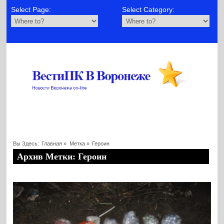
Select Page:
Select Category:
Вы Здесь:
Главная
»
Метка »
Героин
Архив Метки: Героин