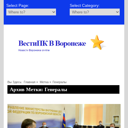
Select Page:
Select Category:
Вы Здесь:
Главная
»
Метка »
Генералы
Архив Метки: Генералы