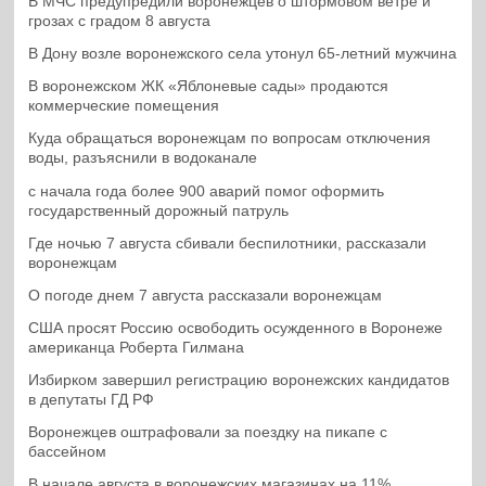
В МЧС предупредили воронежцев о штормовом ветре и
грозах с градом 8 августа
В Дону возле воронежского села утонул 65-летний мужчина
В воронежском ЖК «Яблоневые сады» продаются
коммерческие помещения
Куда обращаться воронежцам по вопросам отключения
воды, разъяснили в водоканале
с начала года более 900 аварий помог оформить
государственный дорожный патруль
Где ночью 7 августа сбивали беспилотники, рассказали
воронежцам
О погоде днем 7 августа рассказали воронежцам
США просят Россию освободить осужденного в Воронеже
американца Роберта Гилмана
Избирком завершил регистрацию воронежских кандидатов
в депутаты ГД РФ
Воронежцев оштрафовали за поездку на пикапе с
бассейном
В начале августа в воронежских магазинах на 11%