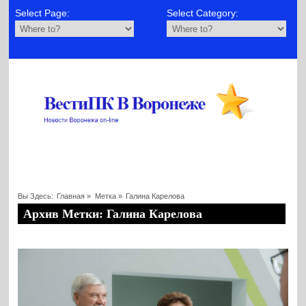
Select Page:
Select Category:
Вы Здесь:
Главная
»
Метка »
Галина Карелова
Архив Метки: Галина Карелова