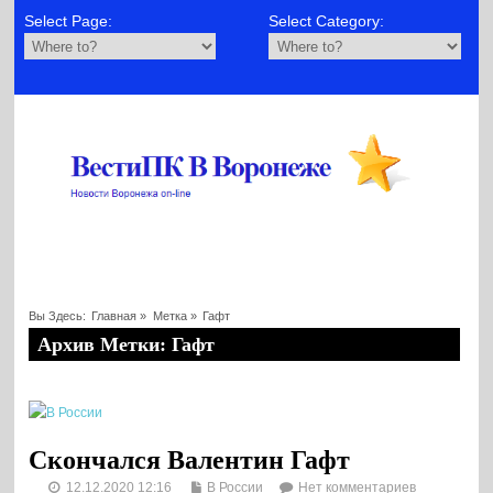
Select Page:
Select Category:
Вы Здесь:
Главная
»
Метка »
Гафт
Архив Метки: Гафт
Скончался Валентин Гафт
12.12.2020 12:16
В России
Нет комментариев