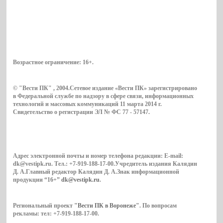
Возрастное ограничение:
16+
.
© "Вести ПК" , 2004.Сетевое издание «Вести ПК» зарегистрировано
в Федеральной службе по надзору в сфере связи, информационных
технологий и массовых коммуникаций 11 марта 2014 г.
Свидетельство о регистрации ЭЛ № ФС 77 - 57147.
Адрес электронной почты и номер телефона редакции: E-mail:
dk@vestipk.ru. Тел.: +7-919-188-17-00.Учредитель издания Калядин
Д. А.Главный редактор Калядин Д. А.Знак информационной
продукции “16+”
dk@vestipk.ru
.
Региональный проект
"Вести ПК в Воронеже"
. По вопросам
рекламы: тел: +7-919-188-17-00.