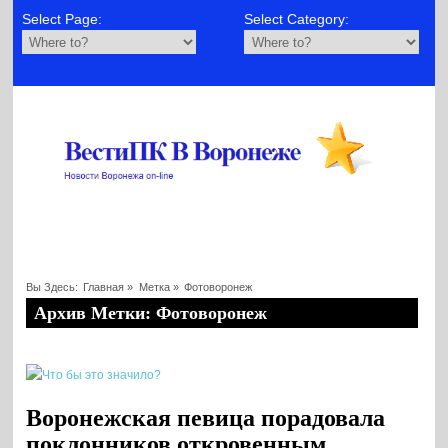
Select Page:
Select Category:
Вы Здесь:
Главная
»
Метка »
Фотоворонеж
Архив Метки: Фотоворонеж
Воронежская певица порадовала
поклонников откровенным