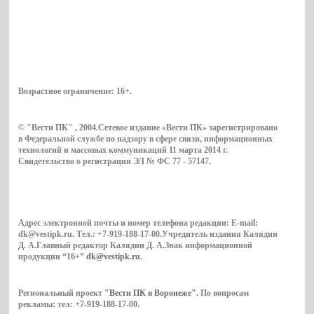
Возрастное ограничение:
16+
.
© "Вести ПК" , 2004.Сетевое издание «Вести ПК» зарегистрировано
в Федеральной службе по надзору в сфере связи, информационных
технологий и массовых коммуникаций 11 марта 2014 г.
Свидетельство о регистрации ЭЛ № ФС 77 - 57147.
Адрес электронной почты и номер телефона редакции: E-mail:
dk@vestipk.ru. Тел.: +7-919-188-17-00.Учредитель издания Калядин
Д. А.Главный редактор Калядин Д. А.Знак информационной
продукции “16+”
dk@vestipk.ru
.
Региональный проект
"Вести ПК в Воронеже"
. По вопросам
рекламы: тел: +7-919-188-17-00.