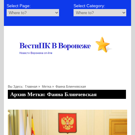
Select Page:
Select Category:
Вы Здесь:
Главная
»
Метка »
Фаина Блинчевская
Архив Метки: Фаина Блинчевская