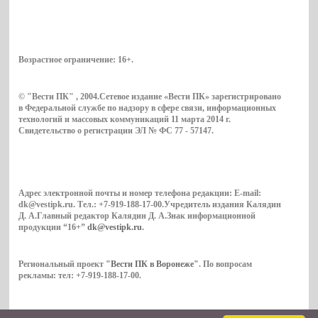
Возрастное ограничение:
16+
.
© "Вести ПК" , 2004.Сетевое издание «Вести ПК» зарегистрировано
в Федеральной службе по надзору в сфере связи, информационных
технологий и массовых коммуникаций 11 марта 2014 г.
Свидетельство о регистрации ЭЛ № ФС 77 - 57147.
Адрес электронной почты и номер телефона редакции: E-mail:
dk@vestipk.ru. Тел.: +7-919-188-17-00.Учредитель издания Калядин
Д. А.Главный редактор Калядин Д. А.Знак информационной
продукции “16+”
dk@vestipk.ru
.
Региональный проект
"Вести ПК в Воронеже"
. По вопросам
рекламы: тел: +7-919-188-17-00.