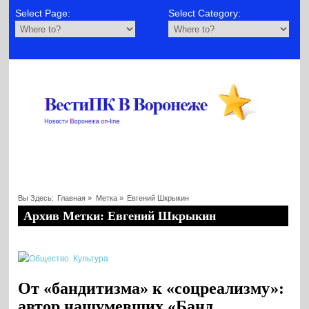
Select Page:
Select Category:
Вы Здесь:
Главная
»
Метка »
Евгений Шкрыкин
Архив Метки: Евгений Шкрыкин
От «бандитизма» к «соцреализму»:
автор нашумевших «Банд