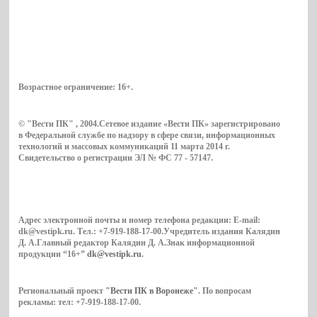
Возрастное ограничение:
16+
.
© "Вести ПК" , 2004.Сетевое издание «Вести ПК» зарегистрировано
в Федеральной службе по надзору в сфере связи, информационных
технологий и массовых коммуникаций 11 марта 2014 г.
Свидетельство о регистрации ЭЛ № ФС 77 - 57147.
Адрес электронной почты и номер телефона редакции: E-mail:
dk@vestipk.ru. Тел.: +7-919-188-17-00.Учредитель издания Калядин
Д. А.Главный редактор Калядин Д. А.Знак информационной
продукции “16+”
dk@vestipk.ru
.
Региональный проект
"Вести ПК в Воронеже"
. По вопросам
рекламы: тел: +7-919-188-17-00.