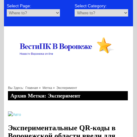
Select Page:
Select Category:
Вы Здесь:
Главная
»
Метка »
Эксперимент
Архив Метки: Эксперимент
Экспериментальные QR-коды в
Воронежской области ввели для