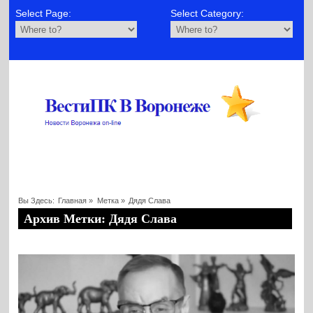
Select Page:
Select Category:
Вы Здесь:
Главная
»
Метка »
Дядя Слава
Архив Метки: Дядя Слава