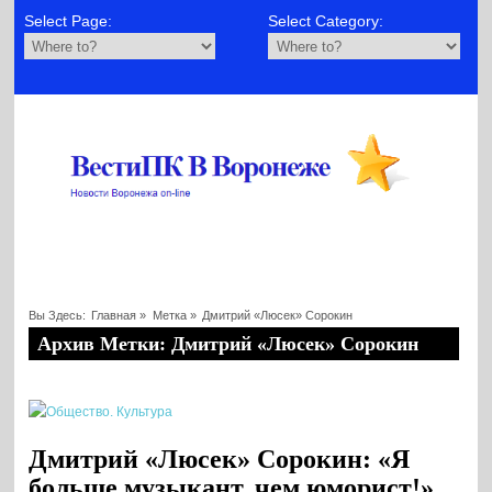
Select Page:
Select Category:
Вы Здесь:
Главная
»
Метка »
Дмитрий «Люсек» Сорокин
Архив Метки: Дмитрий «Люсек» Сорокин
Дмитрий «Люсек» Сорокин: «Я
больше музыкант, чем юморист!»