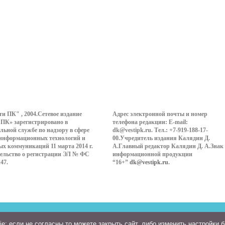
ти ПК" , 2004.Сетевое издание
Адрес электронной почты и номер
 ПК» зарегистрировано в
телефона редакции: E-mail:
льной службе по надзору в сфере
dk@vestipk.ru. Тел.: +7-919-188-17-
 информационных технологий и
00.Учредитель издания Калядин Д.
ых коммуникаций 11 марта 2014 г.
А.Главный редактор Калядин Д. А.Знак
ельство о регистрации ЭЛ № ФС
информационной продукции
147.
“16+”
dk@vestipk.ru
.
: если не согласны то можете закрыть сайт, либо изменить настройки 