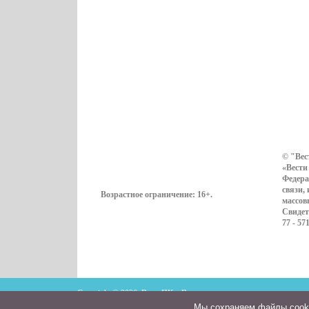
© "Вес
«Вести
Федера
связи,
Возрастное ограничение:
16+
.
массов
Свидет
77 - 57
Copyright © 2026. ВестиПК в Воронеже
Мы cохраняем файлы cookie