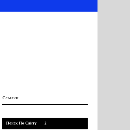
Ссылки
Поиск По Сайту
2