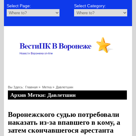
Select Page:
Select Category:
Вы Здесь:
Главная
»
Метка »
Давлетшин
Архив Метки: Давлетшин
Воронежского судью потребовали
наказать из-за впавшего в кому, а
затем скончавшегося арестанта