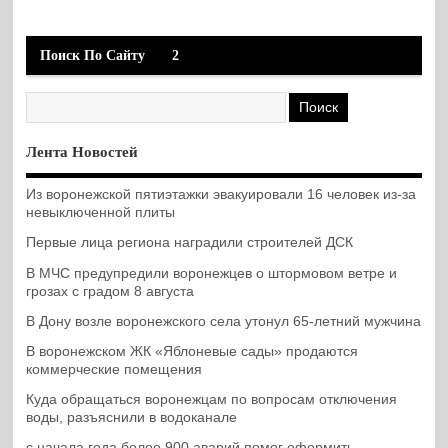
Поиск По Сайту
2
Лента Новостей
Из воронежской пятиэтажки эвакуировали 16 человек из-за
невыключенной плиты
Первые лица региона наградили строителей ДСК
В МЧС предупредили воронежцев о штормовом ветре и
грозах с градом 8 августа
В Дону возле воронежского села утонул 65-летний мужчина
В воронежском ЖК «Яблоневые сады» продаются
коммерческие помещения
Куда обращаться воронежцам по вопросам отключения
воды, разъяснили в водоканале
с начала года более 900 аварий помог оформить