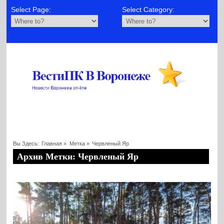
Select Page:
Select Category:
Вы Здесь:
Главная
»
Метка »
Червленый Яр
Архив Метки: Червленый Яр