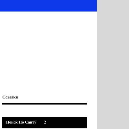
Ссылки
Поиск По Сайту
2