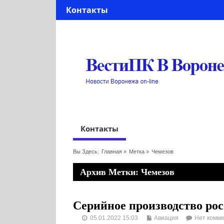
Контакты
Контакты
Вы Здесь:
Главная
»
Метка »
Чемезов
Архив Метки: Чемезов
Серийное производство рос
05.01.2022 15:03
Авиация
Нет комм