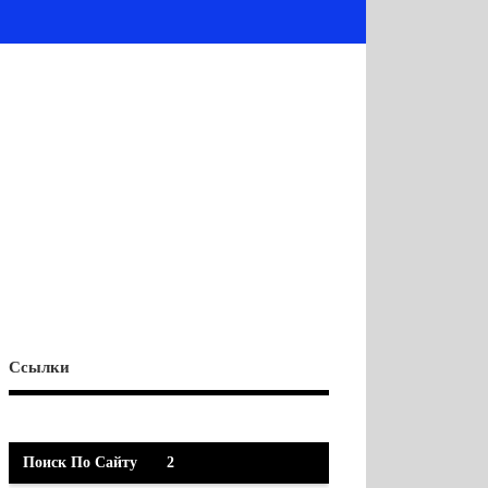
Ссылки
Поиск По Сайту
2