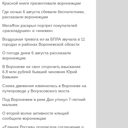
Красной книги презентовали воронежцам
Где ночью 6 августа сбивали беспилотники,
рассказали воронежцам
МегаФон раскрыл портрет покупателей
«раскладушек» и «книжек»
Воздушная тревога из-за БПЛА звучала в 11
городах и районах Воронежской области
О погоде днем 6 августа рассказали
воронежцам
В Воронеже не смог отсрочить взыскание
6,8 млн рублей бывший чиновник Юрий
Бавыкин
Схема движения изменилась в Воронеже на
путепроводе у Вогрэсовского моста
Под Воронежем в реке Дон утонул 7-летний
мальчик
О второй волне активности клещей
сообщили воронежцам
«Единая Россия» подписала соглашение о