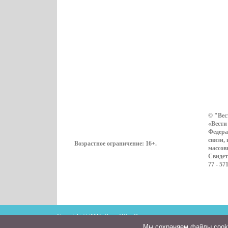
© "Вес
«Вести
Федера
связи,
Возрастное ограничение:
16+
.
массов
Свидет
77 - 57
Copyright © 2026. ВестиПК в Воронеже
Мы cохраняем файлы cookie