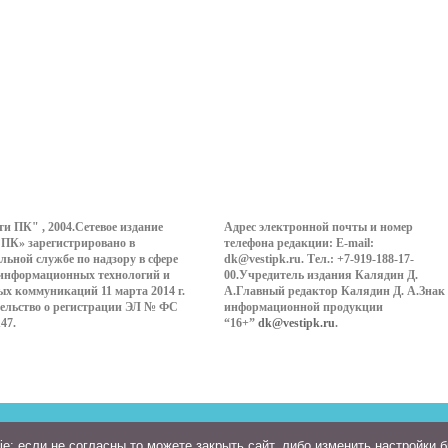
ти ПК" , 2004.Сетевое издание
Адрес электронной почты и номер
 ПК» зарегистрировано в
телефона редакции: E-mail:
льной службе по надзору в сфере
dk@vestipk.ru. Тел.: +7-919-188-17-
 информационных технологий и
00.Учредитель издания Калядин Д.
ых коммуникаций 11 марта 2014 г.
А.Главный редактор Калядин Д. А.Знак
ельство о регистрации ЭЛ № ФС
информационной продукции
147.
“16+”
dk@vestipk.ru
.
: если не согласны то можете закрыть сайт, либо изменить настройки 