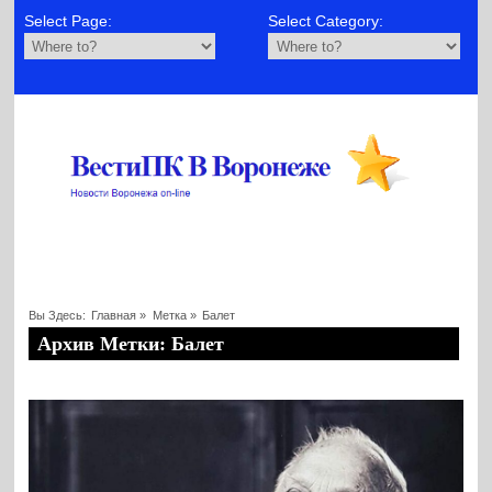
Select Page:
Select Category:
Вы Здесь:
Главная
»
Метка »
Балет
Архив Метки: Балет