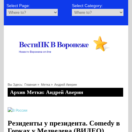
Select Page:
Select Category:
Вы Здесь:
Главная
»
Метка »
Андрей Аверин
Архив Метки: Андрей Аверин
Резиденты у президента. Comedy в
Горках у Медведева (ВИДЕО)