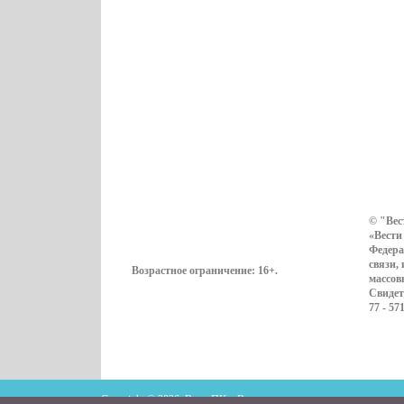
© "Вес
«Вести
Федера
связи,
Возрастное ограничение:
16+
.
массов
Свидет
77 - 57
Copyright © 2026. ВестиПК в Воронеже