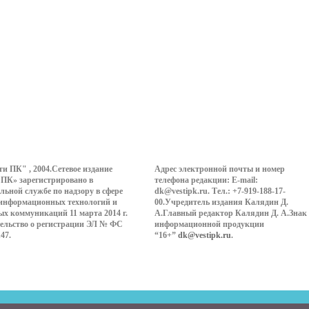
ти ПК" , 2004.Сетевое издание
Адрес электронной почты и номер
 ПК» зарегистрировано в
телефона редакции: E-mail:
льной службе по надзору в сфере
dk@vestipk.ru. Тел.: +7-919-188-17-
 информационных технологий и
00.Учредитель издания Калядин Д.
ых коммуникаций 11 марта 2014 г.
А.Главный редактор Калядин Д. А.Знак
ельство о регистрации ЭЛ № ФС
информационной продукции
147.
“16+”
dk@vestipk.ru
.