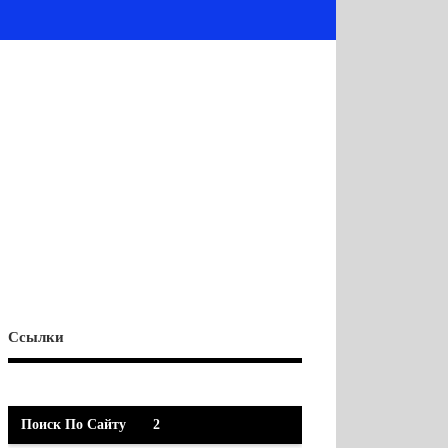
Ссылки
Поиск По Сайту
2