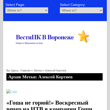
Select Page:
Select Category:
Вы Здесь:
Главная
»
Метка »
Алексей Кортнев
Архив Метки: Алексей Кортнев
«Гоша не горюй!» Воскресный
вечер на НТВ в компании Гоши