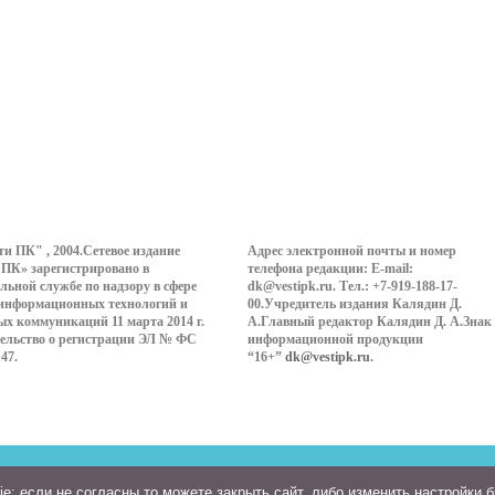
ти ПК" , 2004.Сетевое издание
Адрес электронной почты и номер
 ПК» зарегистрировано в
телефона редакции: E-mail:
льной службе по надзору в сфере
dk@vestipk.ru. Тел.: +7-919-188-17-
 информационных технологий и
00.Учредитель издания Калядин Д.
ых коммуникаций 11 марта 2014 г.
А.Главный редактор Калядин Д. А.Знак
ельство о регистрации ЭЛ № ФС
информационной продукции
147.
“16+”
dk@vestipk.ru
.
: если не согласны то можете закрыть сайт, либо изменить настройки 