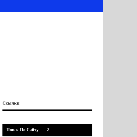
Ссылки
Поиск По Сайту
2