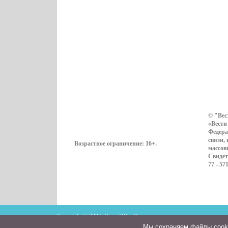
© "Вес
«Вести
Федера
связи,
Возрастное ограничение:
16+
.
массов
Свидет
77 - 57
Copyright © 2026. ВестиПК в Воронеже
Мы cохраняем файлы cookie