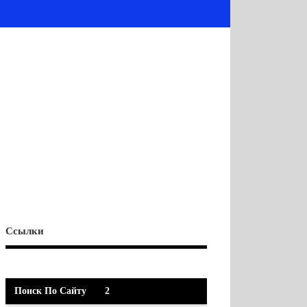
Ссылки
Поиск По Сайту
2