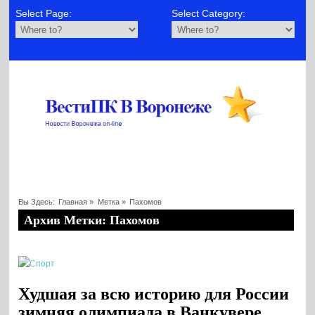
Select Page:
Select Category:
Вы Здесь:
Главная
»
Метка »
Пахомов
Архив Метки: Пахомов
Худшая за всю историю для России
зимняя олимпиада в Ванкувере