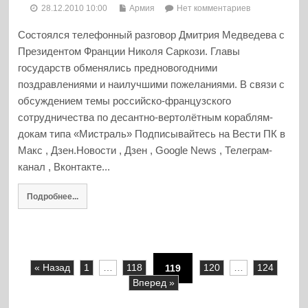
28.12.2010 10:00
Армия
Нет комментариев
Состоялся телефонный разговор Дмитрия Медведева с
Президентом Франции Николя Саркози. Главы
государств обменялись предновогодними
поздравлениями и наилучшими пожеланиями. В связи с
обсуждением темы российско-французского
сотрудничества по десантно-вертолётным кораблям-
докам типа «Мистраль» Подписывайтесь на Вести ПК в
Макс , Дзен.Новости , Дзен , Google News , Телеграм-
канал , Вконтакте...
Подробнее...
« Назад
1
…
118
119
120
…
124
Вперед »